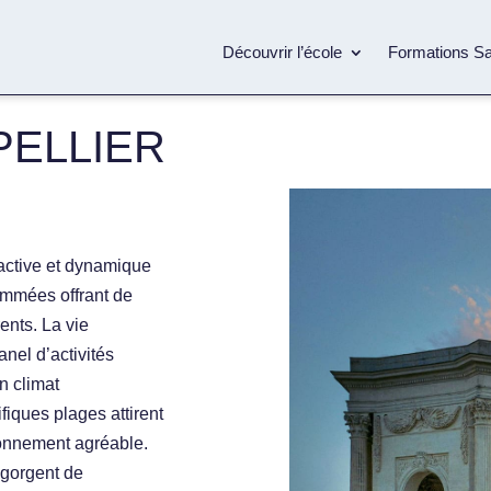
Découvrir l’école
Formations S
ELLIER
tractive et dynamique
ommées offrant de
nts. La vie
anel d’activités
on climat
fiques plages attirent
ronnement agréable.
regorgent de