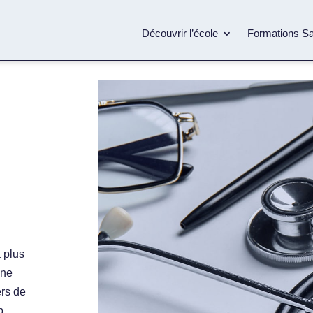
Découvrir l’école
Formations S
 plus
une
ers de
p