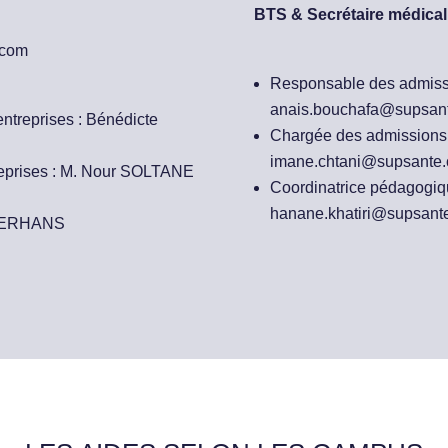
BTS & Secrétaire médical 
.com
Responsable des admiss
anais.bouchafa@supsan
ntreprises : Bénédicte
Chargée des admissions 
imane.chtani@supsante
reprises : M. Nour SOLTANE
Coordinatrice pédagogi
hanane.khatiri@supsant
MEIERHANS