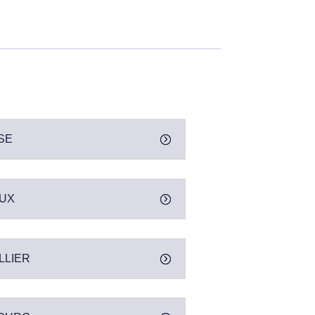
SE
AUX
LLIER