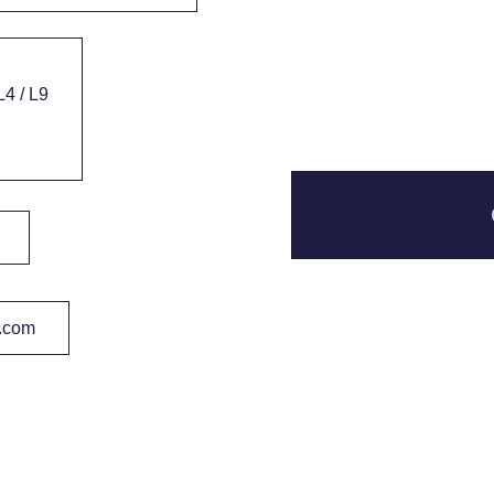
 L4 / L9
.com