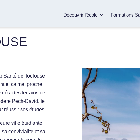
Découvrir l’école
Formations S
OUSE
up Santé de Toulouse
entiel calme, proche
ités, des terrains de
édère Pech-David, le
ur réussir ses études.
eure ville étudiante
sa convivialité et sa
, événements sportifs…