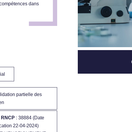
s compétences dans
ial
lidation partielle des
en
at RNCP
: 38884 (Date
ication 22-04-2024)