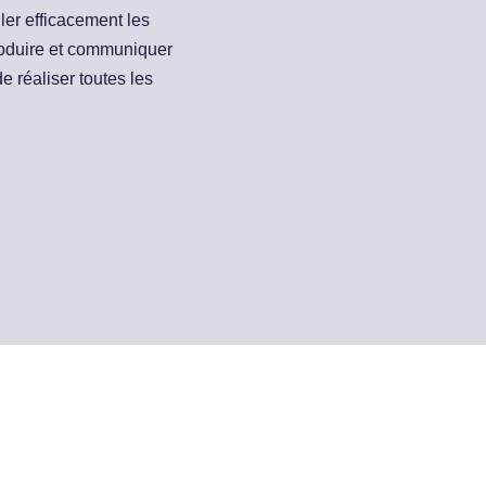
ler efficacement les
produire et communiquer
e réaliser toutes les