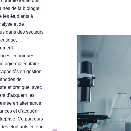
 contrôle forme des
ines de la biologie
 les étudiants à
nalyse et de
sus dans des secteurs
ceutique,
nement.
ences techniques
iologie moléculaire
 capacités en gestion
méthodes de
rie et pratique, avec
nt d’acquérir les
année en alternance
ances et d’acquérir
treprise. Ce parcours
 des étudiants et leur